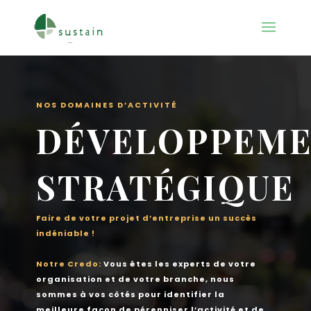
NOS DOMAINES D’ACTIVITÉ
DÉVELOPPEM
STRATÉGIQUE
Faire de votre projet d’entreprise un succès
indéniable !
Notre Credo:
Vous êtes les experts de votre
organisation et de votre branche, nous
sommes à vos côtés pour identifier la
meilleure façon de pérenniser l’activité et de